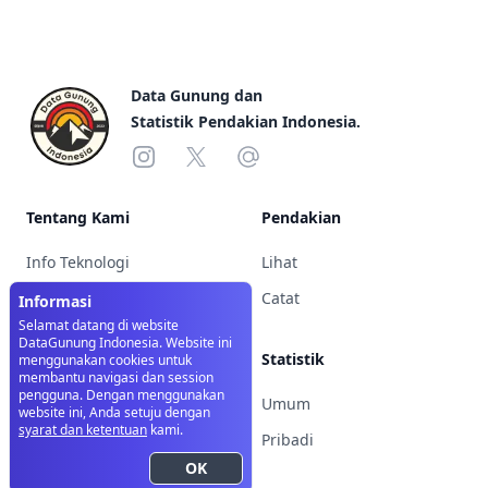
Footer
Data Gunung dan
Statistik Pendakian Indonesia.
Instagram
X
Email
Tentang Kami
Pendakian
Info Teknologi
Lihat
Catat
Informasi
Syarat & Ketentuan
Selamat datang di website
DataGunung Indonesia. Website ini
Statistik
menggunakan cookies untuk
Gunung
membantu navigasi dan session
pengguna. Dengan menggunakan
Umum
Lihat Daftar
website ini, Anda setuju dengan
syarat dan ketentuan
kami.
Pribadi
Basecamp
OK
Akses Ditutup