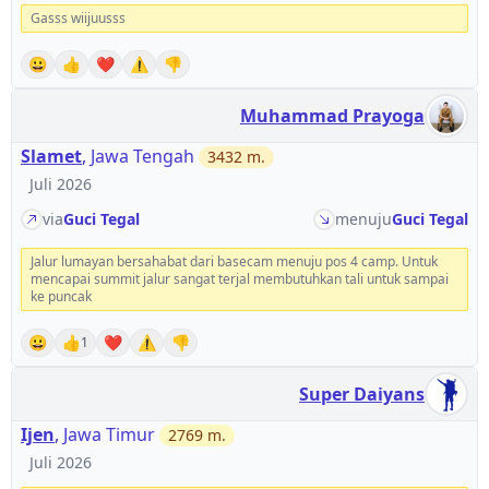
Gasss wiijuusss
😀
👍
❤️
⚠️
👎
Muhammad Prayoga
Slamet
,
Jawa Tengah
3432
m.
Juli 2026
via
Guci Tegal
menuju
Guci Tegal
Jalur lumayan bersahabat dari basecam menuju pos 4 camp. Untuk
mencapai summit jalur sangat terjal membutuhkan tali untuk sampai
ke puncak
😀
👍
❤️
⚠️
👎
1
Super Daiyans
Ijen
,
Jawa Timur
2769
m.
Juli 2026