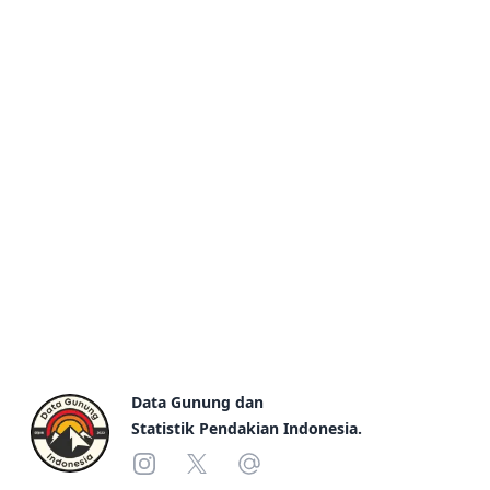
Gunung Ditutup
Footer
Data Gunung dan
Statistik Pendakian Indonesia.
Instagram
X
Email