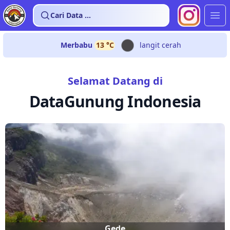
Cari Data ...
Buk
Gede
15
°C
langit cerah
Merbabu
13
°C
langit cerah
Selamat Datang di
DataGunung Indonesia
Gede