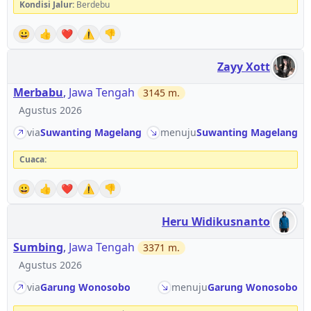
Kondisi Jalur:
Berdebu
😀
👍
❤️
⚠️
👎
Zayy Xott
Merbabu
,
Jawa Tengah
3145
m.
Agustus 2026
via
Suwanting Magelang
menuju
Suwanting Magelang
Cuaca:
😀
👍
❤️
⚠️
👎
Heru Widikusnanto
Sumbing
,
Jawa Tengah
3371
m.
Agustus 2026
via
Garung Wonosobo
menuju
Garung Wonosobo