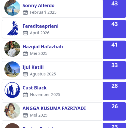
43
Sonny Alferdo
Februari 2025
43
Faraditaapriani
April 2026
41
Hazqial Hafazhah
Mei 2025
33
Ijul Katili
Agustus 2025
28
Cust Black
November 2025
26
ANGGA KUSUMA FAZRIYADI
Mei 2025
23