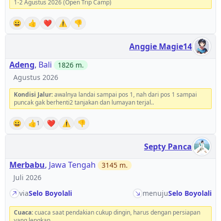
1-2 Agustus 2026 (Open Trip Camp)
😀
👍
❤️
⚠️
👎
Anggie Magie14
Adeng
,
Bali
1826
m.
Agustus 2026
Kondisi Jalur:
awalnya landai sampai pos 1, nah dari pos 1 sampai
puncak gak berhenti2 tanjakan dan lumayan terjal..
😀
👍
❤️
⚠️
👎
1
Septy Panca
Merbabu
,
Jawa Tengah
3145
m.
Juli 2026
via
Selo Boyolali
menuju
Selo Boyolali
Cuaca:
cuaca saat pendakian cukup dingin, harus dengan persiapan
yang lengkap.