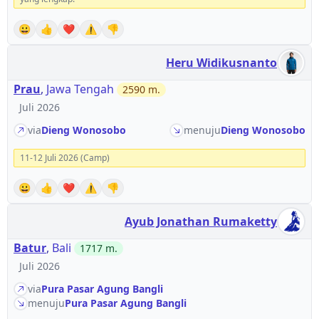
😀
👍
❤️
⚠️
👎
Heru Widikusnanto
Prau
,
Jawa Tengah
2590
m.
Juli 2026
via
Dieng Wonosobo
menuju
Dieng Wonosobo
11-12 Juli 2026 (Camp)
😀
👍
❤️
⚠️
👎
Ayub Jonathan Rumaketty
Batur
,
Bali
1717
m.
Juli 2026
via
Pura Pasar Agung Bangli
menuju
Pura Pasar Agung Bangli