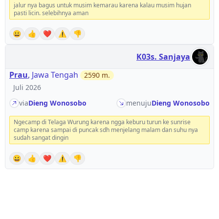
jalur nya bagus untuk musim kemarau karena kalau musim hujan
pasti licin. selebihnya aman
😀
👍
❤️
⚠️
👎
K03s. Sanjaya
Prau
,
Jawa Tengah
2590
m.
Juli 2026
via
Dieng Wonosobo
menuju
Dieng Wonosobo
Ngecamp di Telaga Wurung karena ngga keburu turun ke sunrise
camp karena sampai di puncak sdh menjelang malam dan suhu nya
sudah sangat dingin
😀
👍
❤️
⚠️
👎