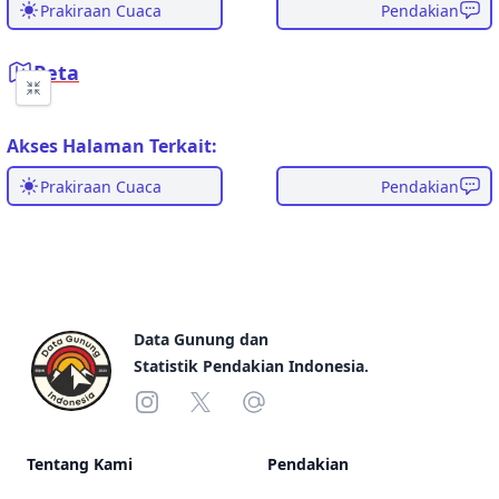
Prakiraan Cuaca
Pendakian
Peta
Akses Halaman Terkait:
Prakiraan Cuaca
Pendakian
Footer
Data Gunung dan
Statistik Pendakian Indonesia.
Instagram
X
Email
Tentang Kami
Pendakian