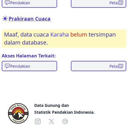
Pendakian
Peta
Prakiraan Cuaca
Maaf, data cuaca
Karaha
belum
tersimpan
dalam database.
Akses Halaman Terkait:
Pendakian
Peta
Footer
Data Gunung dan
Statistik Pendakian Indonesia.
Instagram
X
Email