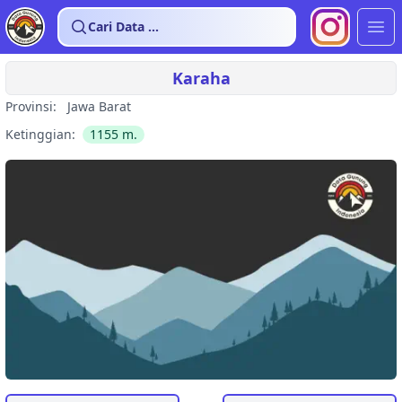
Cari Data ...
Buk
Karaha
Provinsi:
Jawa Barat
Ketinggian:
1155
m.