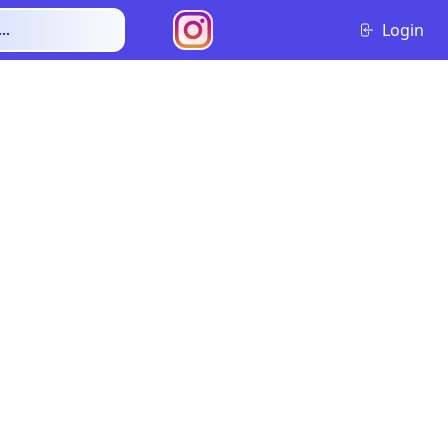
Login
..