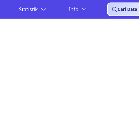
Statistik
Info
Cari Data .